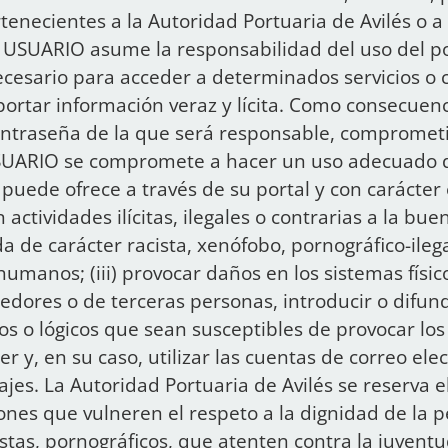
tenecientes a la Autoridad Portuaria de Avilés o a 
USUARIO asume la responsabilidad del uso del po
ecesario para acceder a determinados servicios o c
rtar información veraz y lícita. Como consecuenci
ontraseña de la que será responsable, comprometi
USUARIO se compromete a hacer un uso adecuado de
puede ofrece a través de su portal y con carácter 
actividades ilícitas, ilegales o contrarias a la buen
 de carácter racista, xenófobo, pornográfico-ilega
humanos; (iii) provocar daños en los sistemas físic
edores o de terceras personas, introducir o difund
cos o lógicos que sean susceptibles de provocar l
r y, en su caso, utilizar las cuentas de correo ele
es. La Autoridad Portuaria de Avilés se reserva e
ones que vulneren el respeto a la dignidad de la 
stas, pornográficos, que atenten contra la juventud