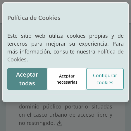
Altern
Política de Cookies
Inicio
Portal de Transparencia
Este sitio web utiliza cookies propias y de
Contratos y convenios
Convenios vigentes
terceros para mejorar su experiencia. Para
Convenios vigentes
más información, consulte nuestra
Política de
Cookies
.
Aceptar
Configurar
Aceptar
Convenio entre la Autoridad Portuaria
todas
necesarias
cookies
de Avilés y el Excmo. Ayuntamiento
de Avilés respecto de las áreas de
dominio público portuario situadas
en el casco urbano de acceso libre y
no restringido.