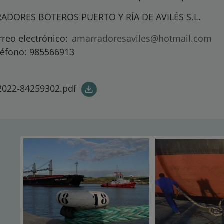
ADORES BOTEROS PUERTO Y RÍA DE AVILÉS S.L.
rreo electrónico:
amarradoresaviles@hotmail.com
léfono: 985566913
2022-84259302.pdf