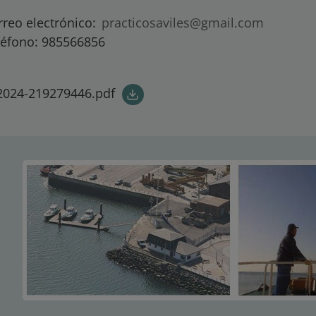
rreo electrónico:
practicosaviles@gmail.com
léfono: 985566856
2024-219279446.pdf