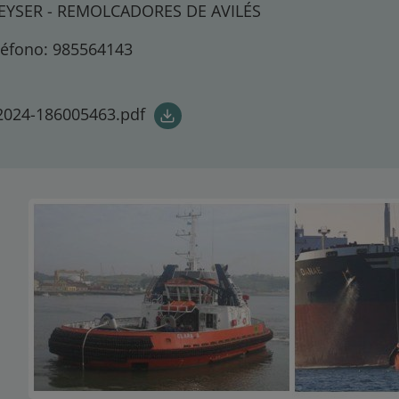
EYSER - REMOLCADORES DE AVILÉS
léfono: 985564143
2024-186005463.pdf